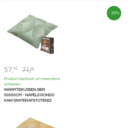
- 20%
- 20%
- 20%
- 20%
- 20%
57,
45
71,
95
Product bestaat uit meerdere
artikelen
WARMTEKUSSEN SIER
50X50CM - NAPELS RONDO
KAKI (WATERAFSTOTEND)