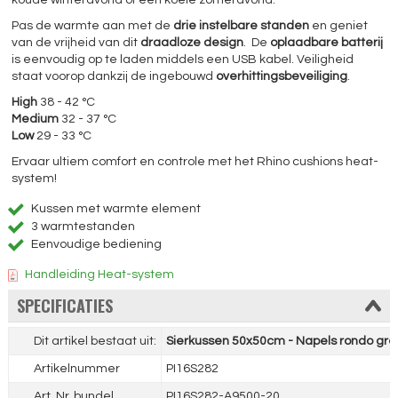
koude winteravond of een koele zomeravond.
Pas de warmte aan met de
drie instelbare standen
en geniet
van de vrijheid van dit
draadloze design
. De
oplaadbare batterij
is eenvoudig op te laden middels een USB kabel. Veiligheid
staat voorop dankzij de ingebouwd
overhittingsbeveiliging
.
High
38 - 42 °C
Medium
32 - 37 °C
Low
29 - 33 °C
Ervaar ultiem comfort en controle met het Rhino cushions heat-
system!
Kussen met warmte element
3 warmtestanden
Eenvoudige bediening
Handleiding Heat-system
SPECIFICATIES
Dit artikel bestaat uit:
Sierkussen 50x50cm - Napels rondo gre
Artikelnummer
PI16S282
Art. Nr. bundel
PI16S282-A9500-20