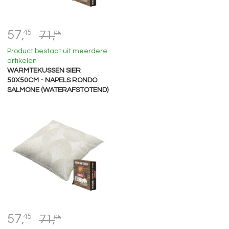
57,
45
71,
95
Product bestaat uit meerdere
artikelen
WARMTEKUSSEN SIER
50X50CM - NAPELS RONDO
SALMONE (WATERAFSTOTEND)
57,
45
71,
95