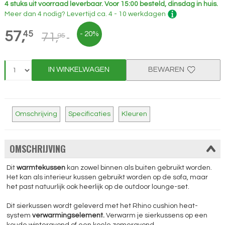
4 stuks uit voorraad leverbaar.
Voor 15:00 besteld, dinsdag in huis.
Meer dan 4 nodig?
Levertijd
ca. 4 - 10 werkdagen
57,
45
- 20%
71,
95
IN WINKELWAGEN
BEWAREN
Omschrijving
Specificaties
Kleuren
OMSCHRIJVING
Dit
warmtekussen
kan zowel binnen als buiten gebruikt worden.
Het kan als interieur kussen gebruikt worden op de sofa, maar
het past natuurlijk ook heerlijk op de outdoor lounge-set.
Dit sierkussen wordt geleverd met het Rhino cushion heat-
system
verwarmingselement.
Verwarm je sierkussens op een