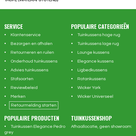
SERVICE
POPULAIRE CATEGORIEËN
Klantenservice
Tuinkussens hoge rug
Bezorgen en afhalen
Tuinkussens lage rug
Retourneren en ruilen
Lounge kussens
Onderhoud tuinkussens
Elegance kussens
Advies tuinkussens
Ligbedkussens
Stofsoorten
Rotankussens
Reviewbeleid
Wicker York
Merken
Wicker Universeel
Retourmelding starten
POPULAIRE PRODUCTEN
TUINKUSSENSHOP
Tuinkussen Elegance Pedro
Afhaallocatie, geen showroom:
grey