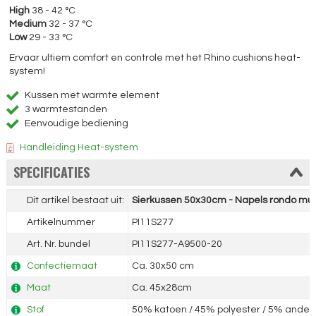
High
38 - 42 °C
Medium
32 - 37 °C
Low
29 - 33 °C
Ervaar ultiem comfort en controle met het Rhino cushions heat-
system!
Kussen met warmte element
3 warmtestanden
Eenvoudige bediening
Handleiding Heat-system
SPECIFICATIES
Dit artikel bestaat uit:
Sierkussen 50x30cm - Napels rondo mus
Artikelnummer
PI11S277
Art. Nr. bundel
PI11S277-A9500-20
Confectiemaat
Ca. 30x50 cm
Maat
Ca. 45x28cm
Stof
50% katoen / 45% polyester / 5% andere