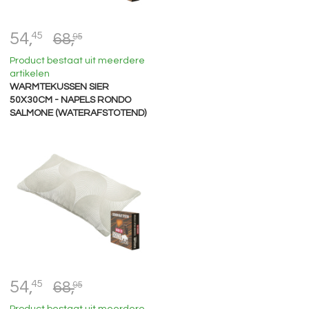
54,
45
68,
95
Product bestaat uit meerdere
artikelen
WARMTEKUSSEN SIER
50X30CM - NAPELS RONDO
SALMONE (WATERAFSTOTEND)
54,
45
68,
95
Product bestaat uit meerdere