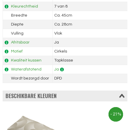
Kleurechtheid
7 van 8
Breedte
Ca. 45cm
Diepte
Ca. 28cm
Vulling
Vlok
Afritsbaar
Ja
Motief
Cirkels
Kwaliteit kussen
Topklasse
Waterafstotend
Ja
Wordt bezorgd door
DPD
BESCHIKBARE KLEUREN
- 21%
- 21%
- 21%
- 21%