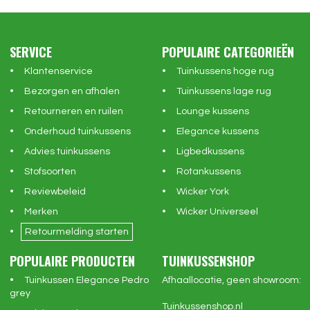
SERVICE
POPULAIRE CATEGORIEËN
Klantenservice
Tuinkussens hoge rug
Bezorgen en afhalen
Tuinkussens lage rug
Retourneren en ruilen
Lounge kussens
Onderhoud tuinkussens
Elegance kussens
Advies tuinkussens
Ligbedkussens
Stofsoorten
Rotankussens
Reviewbeleid
Wicker York
Merken
Wicker Universeel
Retourmelding starten
POPULAIRE PRODUCTEN
TUINKUSSENSHOP
Tuinkussen Elegance Pedro
Afhaallocatie, geen showroom:
grey
Tuinkussenshop.nl