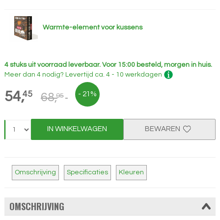
Warmte-element voor kussens
4 stuks uit voorraad leverbaar.
Voor 15:00 besteld, morgen in huis.
Meer dan 4 nodig?
Levertijd
ca. 4 - 10 werkdagen
54,
45
- 21%
68,
95
IN WINKELWAGEN
BEWAREN
Omschrijving
Specificaties
Kleuren
OMSCHRIJVING