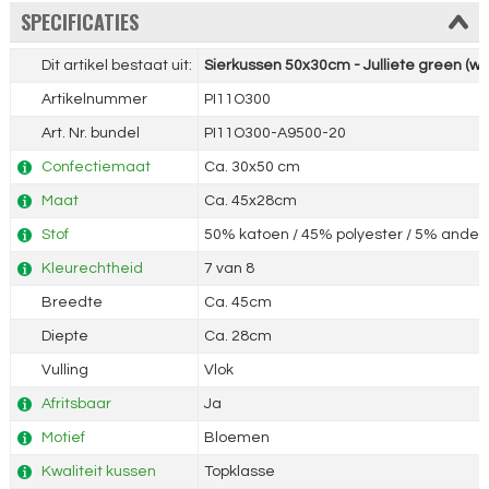
SPECIFICATIES
Dit artikel bestaat uit:
Sierkussen 50x30cm - Julliete green (wa
Artikelnummer
PI11O300
Art. Nr. bundel
PI11O300-A9500-20
Confectiemaat
Ca. 30x50 cm
Maat
Ca. 45x28cm
Stof
50% katoen / 45% polyester / 5% andere
Kleurechtheid
7 van 8
Breedte
Ca. 45cm
Diepte
Ca. 28cm
Vulling
Vlok
Afritsbaar
Ja
Motief
Bloemen
Kwaliteit kussen
Topklasse