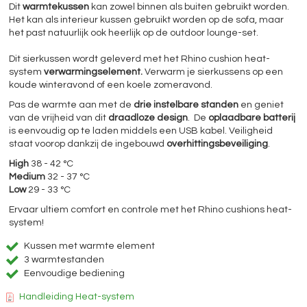
Dit
warmtekussen
kan zowel binnen als buiten gebruikt worden.
Het kan als interieur kussen gebruikt worden op de sofa, maar
het past natuurlijk ook heerlijk op de outdoor lounge-set.
Dit sierkussen wordt geleverd met het Rhino cushion heat-
system
verwarmingselement.
Verwarm je sierkussens op een
koude winteravond of een koele zomeravond.
Pas de warmte aan met de
drie instelbare standen
en geniet
van de vrijheid van dit
draadloze design
. De
oplaadbare batterij
is eenvoudig op te laden middels een USB kabel. Veiligheid
staat voorop dankzij de ingebouwd
overhittingsbeveiliging
.
High
38 - 42 °C
Medium
32 - 37 °C
Low
29 - 33 °C
Ervaar ultiem comfort en controle met het Rhino cushions heat-
system!
Kussen met warmte element
3 warmtestanden
Eenvoudige bediening
Handleiding Heat-system