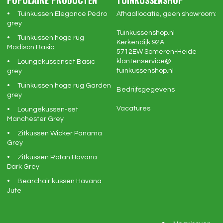
POPULAIRE PRODUCTEN
TUINKUSSENSHOP
Tuinkussen Elegance Pedro
Afhaallocatie, geen showroom:
grey
Tuinkussenshop.nl
Tuinkussen hoge rug
Kerkendijk 92A
Madison Basic
5712EW
Someren-Heide
klantenservice@
Loungekussenset Basic
tuinkussenshop.nl
grey
Tuinkussen hoge rug Garden
Bedrijfsgegevens
grey
Vacatures
Loungekussen-set
Manchester Grey
Zitkussen Wicker Panama
Grey
Zitkussen Rotan Havana
Dark Grey
Bearchair kussen Havana
Jute