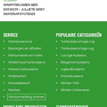
artikelen
WARMTEKUSSEN SIER
50X30CM - JULLIETE GREY
(WATERAFSTOTEND)
SERVICE
POPULAIRE CATEGORIEËN
Klantenservice
Tuinkussens hoge rug
Bezorgen en afhalen
Tuinkussens lage rug
Retourneren en ruilen
Lounge kussens
Onderhoud tuinkussens
Elegance kussens
Advies tuinkussens
Ligbedkussens
Stofsoorten
Rotankussens
Reviewbeleid
Wicker York
Merken
Wicker Universeel
Retourmelding starten