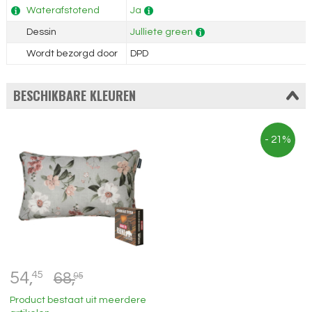
Waterafstotend
Ja
Dessin
Julliete green
Wordt bezorgd door
DPD
BESCHIKBARE KLEUREN
- 21%
54,
45
68,
95
Product bestaat uit meerdere