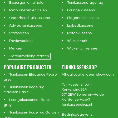
Bezorgen en afhalen
Tuinkussens lage rug
Retourneren en ruilen
Lounge kussens
Onderhoud tuinkussens
Elegance kussens
Advies tuinkussens
Ligbedkussens
Stofsoorten
Rotankussens
Reviewbeleid
Wicker York
Merken
Wicker Universeel
Retourmelding starten
POPULAIRE PRODUCTEN
TUINKUSSENSHOP
Tuinkussen Elegance Pedro
Afhaallocatie, geen showroom:
grey
Tuinkussenshop.nl
Tuinkussen hoge rug
Kerkendijk 92A
Madison Basic
5712EW
Someren-Heide
klantenservice@
Loungekussenset Basic
tuinkussenshop.nl
grey
Tuinkussen hoge rug Garden
Bedrijfsgegevens
grey