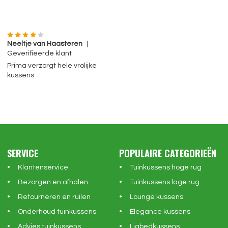
Neeltje van Haasteren
|
Geverifieerde klant
Prima verzorgt hele vrolijke
kussens
SERVICE
POPULAIRE CATEGORIEËN
Klantenservice
Tuinkussens hoge rug
Bezorgen en afhalen
Tuinkussens lage rug
Retourneren en ruilen
Lounge kussens
Onderhoud tuinkussens
Elegance kussens
Advies tuinkussens
Ligbedkussens