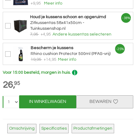
+9,95
Meer info
Houd je kussens schoon en opgeruimd
- 38%
Zitkussentas 58x41x50cm -
Tuinkussenshop.nl
7,95
+4,95
Andere kussentas selecteren
Bescherm je kussens
- 25%
Rhino cushion Protector 500ml (PFAS-vrij)
19,95
+14,95
Meer info
Voor 15:00 besteld, morgen in huis.
26,
95
IN WINKELWAGEN
BEWAREN
Omschrijving
Specificaties
Productafmetingen