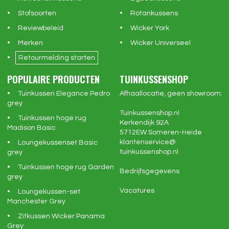
Stofsoorten
Rotankussens
Reviewbeleid
Wicker York
Merken
Wicker Universeel
Retourmelding starten
POPULAIRE PRODUCTEN
TUINKUSSENSHOP
Tuinkussen Elegance Pedro
Afhaallocatie, geen showroom:
grey
Tuinkussenshop.nl
Tuinkussen hoge rug
Kerkendijk 92A
Madison Basic
5712EW
Someren-Heide
klantenservice@
Loungekussenset Basic
tuinkussenshop.nl
grey
Tuinkussen hoge rug Garden
Bedrijfsgegevens
grey
Vacatures
Loungekussen-set
Manchester Grey
Zitkussen Wicker Panama
Grey