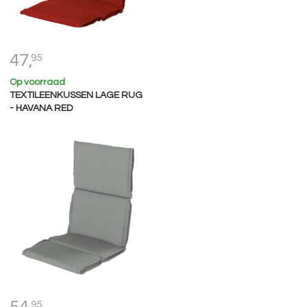
47,
95
Op voorraad
TEXTILEENKUSSEN LAGE RUG
- HAVANA RED
95