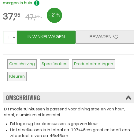
morgen in huis.
37,
95
- 21%
47,
95
IN WINKELWAGEN
BEWAREN
Omschrijving
Specificaties
Productafmetingen
Kleuren
OMSCHRIJVING
Dit mooie tuinkussen is passend voor dining stoelen van hout,
staal, aluminium of kunststof.
Dit lage rug textileenkussen is grijs van kleur.
Het stoelkussen is in totaal ca. 107x46cm groot en heeft een
zitgedeelte van ca. 46x46cm.