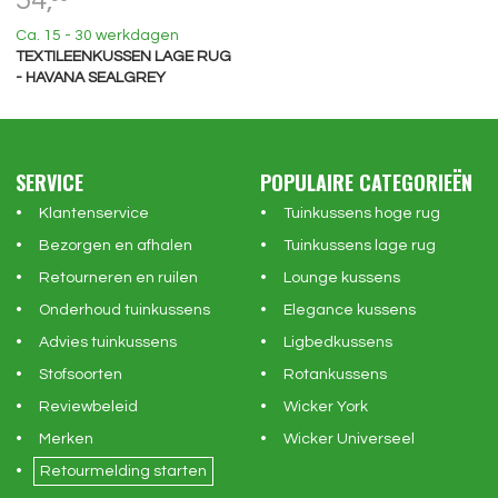
54,
Ca. 15 - 30 werkdagen
TEXTILEENKUSSEN LAGE RUG
- HAVANA SEALGREY
SERVICE
POPULAIRE CATEGORIEËN
Klantenservice
Tuinkussens hoge rug
Bezorgen en afhalen
Tuinkussens lage rug
Retourneren en ruilen
Lounge kussens
Onderhoud tuinkussens
Elegance kussens
Advies tuinkussens
Ligbedkussens
Stofsoorten
Rotankussens
Reviewbeleid
Wicker York
Merken
Wicker Universeel
Retourmelding starten