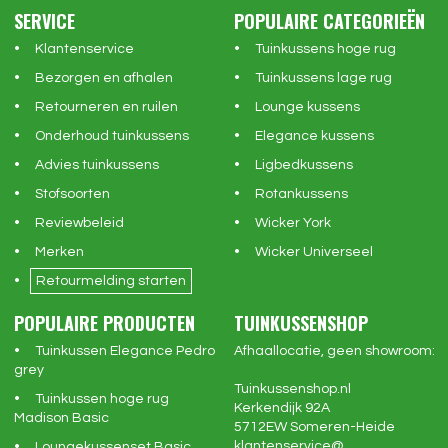
SERVICE
POPULAIRE CATEGORIEËN
Klantenservice
Tuinkussens hoge rug
Bezorgen en afhalen
Tuinkussens lage rug
Retourneren en ruilen
Lounge kussens
Onderhoud tuinkussens
Elegance kussens
Advies tuinkussens
Ligbedkussens
Stofsoorten
Rotankussens
Reviewbeleid
Wicker York
Merken
Wicker Universeel
Retourmelding starten
POPULAIRE PRODUCTEN
TUINKUSSENSHOP
Tuinkussen Elegance Pedro
Afhaallocatie, geen showroom:
grey
Tuinkussenshop.nl
Tuinkussen hoge rug
Kerkendijk 92A
Madison Basic
5712EW
Someren-Heide
klantenservice@
Loungekussenset Basic