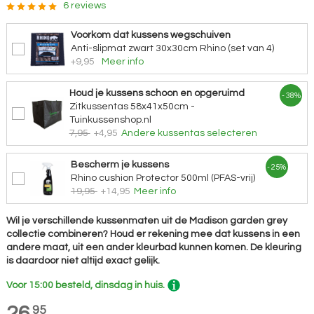
6 reviews
Voorkom dat kussens wegschuiven
Anti-slipmat zwart 30x30cm Rhino (set van 4)
+9,95
Meer info
Houd je kussens schoon en opgeruimd
- 38%
Zitkussentas 58x41x50cm -
Tuinkussenshop.nl
7,95
+4,95
Andere kussentas selecteren
Bescherm je kussens
- 25%
Rhino cushion Protector 500ml (PFAS-vrij)
19,95
+14,95
Meer info
Wil je verschillende kussenmaten uit de Madison garden grey
collectie combineren? Houd er rekening mee dat kussens in een
andere maat, uit een ander kleurbad kunnen komen. De kleuring
is daardoor niet altijd exact gelijk.
Voor 15:00 besteld, dinsdag in huis.
26,
95