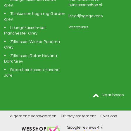
tuinkussenshop.nl
grey
Tuinkussen hoge rug Garden
Bedrijfsgegevens
grey
Vacatures
Loungekussen-set
Manchester Grey
Zitkussen Wicker Panama
Grey
Zitkussen Rotan Havana
Dark Grey
Bearchair kussen Havana
Jute
Naar boven
Algemene voorwaarden
Privacy statement
Over ons
Google reviews
4,7