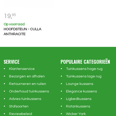
19,
95
Op voorraad
HOOFDSTEUN - CULLA
ANTHRACITE
SERVICE
POPULAIRE CATEGORIEËN
Klantenservice
Tuinkussens hoge rug
Bezorgen en afhalen
Tuinkussens lage rug
Retourneren en ruilen
Lounge kussens
Onderhoud tuinkussens
Elegance kussens
Advies tuinkussens
Ligbedkussens
Stofsoorten
Rotankussens
Reviewbeleid
Wicker York