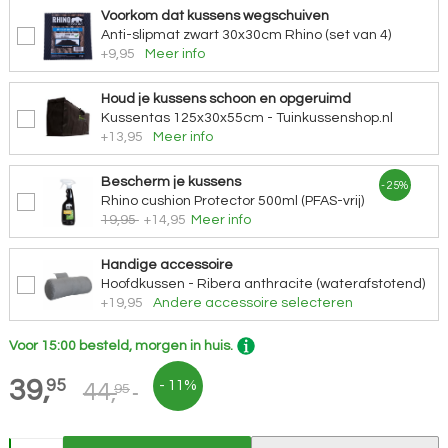
Voorkom dat kussens wegschuiven
Anti-slipmat zwart 30x30cm Rhino (set van 4)
+9,95
Meer info
Houd je kussens schoon en opgeruimd
Kussentas 125x30x55cm - Tuinkussenshop.nl
+13,95
Meer info
Bescherm je kussens
- 25%
Rhino cushion Protector 500ml (PFAS-vrij)
19,95
+14,95
Meer info
Handige accessoire
Hoofdkussen - Ribera anthracite (waterafstotend)
+19,95
Andere accessoire selecteren
Voor 15:00 besteld, morgen in huis.
39,
95
- 11%
44,
95