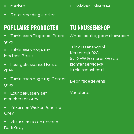
Merken
Wicker Universeel
Retourmelding starten
POPULAIRE PRODUCTEN
TUINKUSSENSHOP
Tuinkussen Elegance Pedro
Afhaallocatie, geen showroom:
grey
Tuinkussenshop.nl
Tuinkussen hoge rug
Kerkendijk 92A
Madison Basic
5712EW
Someren-Heide
klantenservice@
Loungekussenset Basic
tuinkussenshop.nl
grey
Tuinkussen hoge rug Garden
Bedrijfsgegevens
grey
Vacatures
Loungekussen-set
Manchester Grey
Zitkussen Wicker Panama
Grey
Zitkussen Rotan Havana
Dark Grey