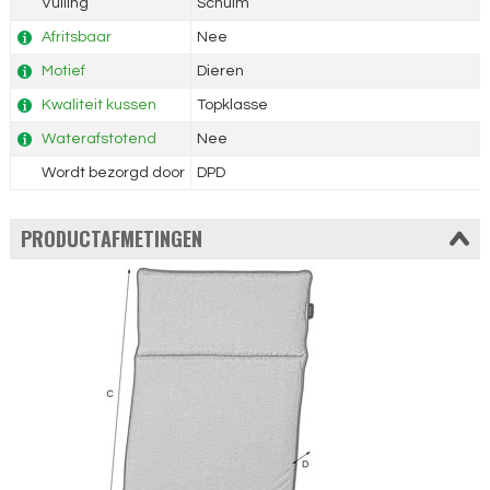
Vulling
Schuim
Afritsbaar
Nee
Motief
Dieren
Kwaliteit kussen
Topklasse
Waterafstotend
Nee
Wordt bezorgd door
DPD
PRODUCTAFMETINGEN