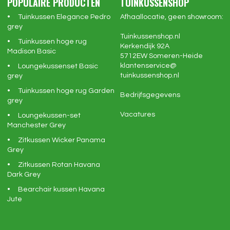
POPULAIRE PRODUCTEN
TUINKUSSENSHOP
Tuinkussen Elegance Pedro
Afhaallocatie, geen showroom:
grey
Tuinkussenshop.nl
Tuinkussen hoge rug
Kerkendijk 92A
Madison Basic
5712EW
Someren-Heide
klantenservice@
Loungekussenset Basic
tuinkussenshop.nl
grey
Tuinkussen hoge rug Garden
Bedrijfsgegevens
grey
Vacatures
Loungekussen-set
Manchester Grey
Zitkussen Wicker Panama
Grey
Zitkussen Rotan Havana
Dark Grey
Bearchair kussen Havana
Jute