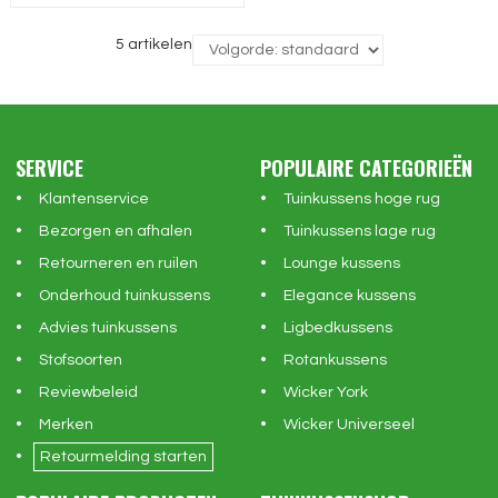
5 artikelen
SERVICE
POPULAIRE CATEGORIEËN
Klantenservice
Tuinkussens hoge rug
Bezorgen en afhalen
Tuinkussens lage rug
Retourneren en ruilen
Lounge kussens
Onderhoud tuinkussens
Elegance kussens
Advies tuinkussens
Ligbedkussens
Stofsoorten
Rotankussens
Reviewbeleid
Wicker York
Merken
Wicker Universeel
Retourmelding starten