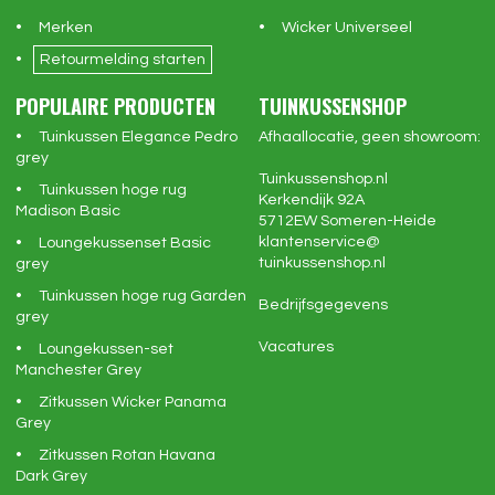
Merken
Wicker Universeel
Retourmelding starten
POPULAIRE PRODUCTEN
TUINKUSSENSHOP
Tuinkussen Elegance Pedro
Afhaallocatie, geen showroom:
grey
Tuinkussenshop.nl
Tuinkussen hoge rug
Kerkendijk 92A
Madison Basic
5712EW
Someren-Heide
klantenservice@
Loungekussenset Basic
tuinkussenshop.nl
grey
Tuinkussen hoge rug Garden
Bedrijfsgegevens
grey
Vacatures
Loungekussen-set
Manchester Grey
Zitkussen Wicker Panama
Grey
Zitkussen Rotan Havana
Dark Grey