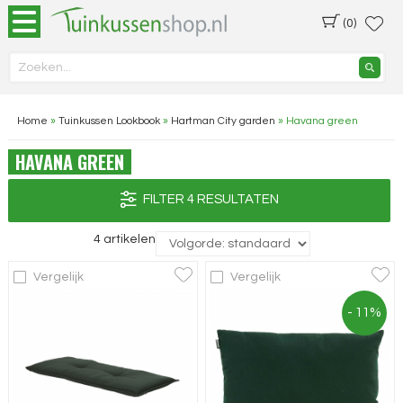
(0)
Home
»
Tuinkussen Lookbook
»
Hartman City garden
»
Havana green
HAVANA GREEN
FILTER 4 RESULTATEN
4 artikelen
Vergelijk
Vergelijk
- 11%