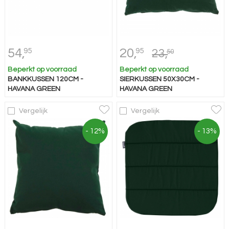
54,
20,
95
95
23,
50
Beperkt op voorraad
Beperkt op voorraad
BANKKUSSEN 120CM -
SIERKUSSEN 50X30CM -
HAVANA GREEN
HAVANA GREEN
Vergelijk
Vergelijk
- 12%
- 13%