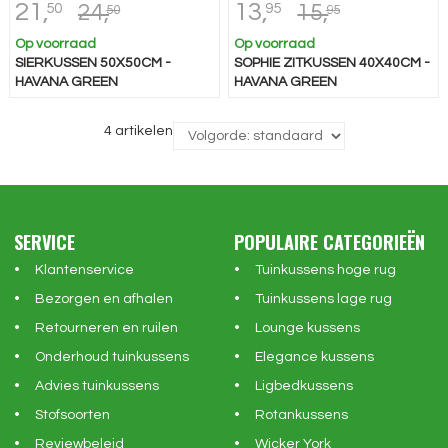
21,
13,
50
95
24,
15,
50
95
Op voorraad
Op voorraad
SIERKUSSEN 50X50CM -
SOPHIE ZITKUSSEN 40X40CM -
HAVANA GREEN
HAVANA GREEN
4 artikelen
SERVICE
POPULAIRE CATEGORIEËN
Klantenservice
Tuinkussens hoge rug
Bezorgen en afhalen
Tuinkussens lage rug
Retourneren en ruilen
Lounge kussens
Onderhoud tuinkussens
Elegance kussens
Advies tuinkussens
Ligbedkussens
Stofsoorten
Rotankussens
Reviewbeleid
Wicker York