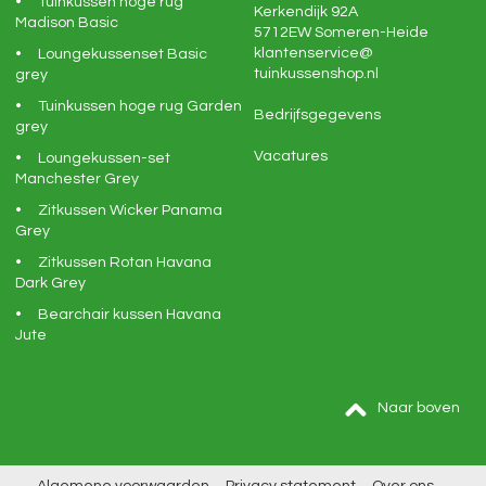
Tuinkussen hoge rug
Kerkendijk 92A
Madison Basic
5712EW
Someren-Heide
klantenservice@
Loungekussenset Basic
tuinkussenshop.nl
grey
Tuinkussen hoge rug Garden
Bedrijfsgegevens
grey
Vacatures
Loungekussen-set
Manchester Grey
Zitkussen Wicker Panama
Grey
Zitkussen Rotan Havana
Dark Grey
Bearchair kussen Havana
Jute
Naar boven