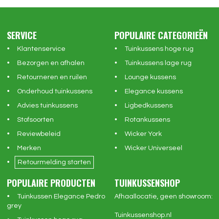
SERVICE
POPULAIRE CATEGORIEËN
Klantenservice
Tuinkussens hoge rug
Bezorgen en afhalen
Tuinkussens lage rug
Retourneren en ruilen
Lounge kussens
Onderhoud tuinkussens
Elegance kussens
Advies tuinkussens
Ligbedkussens
Stofsoorten
Rotankussens
Reviewbeleid
Wicker York
Merken
Wicker Universeel
Retourmelding starten
POPULAIRE PRODUCTEN
TUINKUSSENSHOP
Tuinkussen Elegance Pedro
Afhaallocatie, geen showroom:
grey
Tuinkussenshop.nl