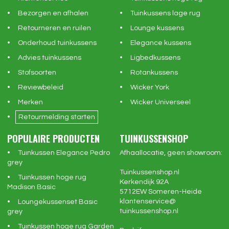
Bezorgen en afhalen
Tuinkussens lage rug
Retourneren en ruilen
Lounge kussens
Onderhoud tuinkussens
Elegance kussens
Advies tuinkussens
Ligbedkussens
Stofsoorten
Rotankussens
Reviewbeleid
Wicker York
Merken
Wicker Universeel
Retourmelding starten
POPULAIRE PRODUCTEN
TUINKUSSENSHOP
Tuinkussen Elegance Pedro
Afhaallocatie, geen showroom:
grey
Tuinkussenshop.nl
Tuinkussen hoge rug
Kerkendijk 92A
Madison Basic
5712EW
Someren-Heide
klantenservice@
Loungekussenset Basic
tuinkussenshop.nl
grey
Tuinkussen hoge rug Garden