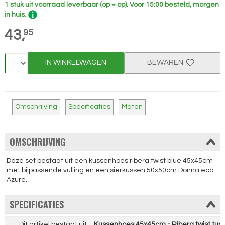
1 stuk uit voorraad leverbaar (op = op).
Voor 15:00 besteld, morgen
in huis.
43,
95
IN WINKELWAGEN
BEWAREN
Omschrijving
Specificaties
Maten
OMSCHRIJVING
Deze set bestaat uit een kussenhoes ribera twist blue 45x45cm
met bijpassende vulling en een sierkussen 50x50cm Donna eco
Azure.
SPECIFICATIES
Dit artikel bestaat uit:
Kussenhoes 45x45cm - Ribera twist turq