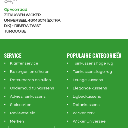
34,
Op voorraad
ZITKUSSEN WICKER
UNIVERSEEL 46X48CM (EXTRA
DIK) - RIBERA TWIST
TURQUOISE
(WATERAFSTOTEND)
SERVICE
POPULAIRE CATEGORIEËN
Klantenservice
Tuinkussens hoge rug
Bezorgen en afhalen
Tuinkussens lage rug
Retourneren en ruilen
Lounge kussens
Onderhoud tuinkussens
Elegance kussens
Advies tuinkussens
Ligbedkussens
Stofsoorten
Rotankussens
Reviewbeleid
Wicker York
Merken
Wicker Universeel