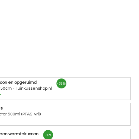
hoon en opgeruimd
- 38%
x50cm - Tuinkussenshop.nl
o
ns
tor 500ml (PFAS-vrij)
 een warmtekussen
- 30%