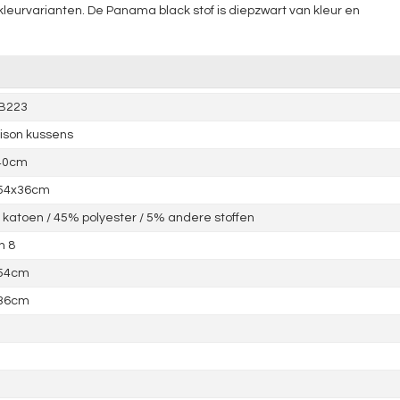
 kleurvarianten. De Panama black stof is diepzwart van kleur en
4B223
ison kussens
40cm
 54x36cm
katoen / 45% polyester / 5% andere stoffen
n 8
 54cm
 36cm