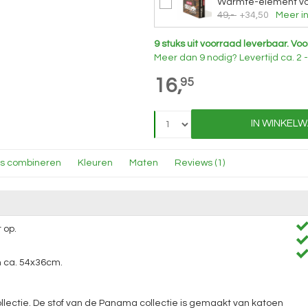
Warmte-element vo
49,-
+34,50
Meer in
9 stuks uit voorraad leverbaar.
Voo
Meer dan 9 nodig?
Levertijd
ca. 2
16,
95
IN WINKEL
ns combineren
Kleuren
Maten
Reviews (1)
 op.
 ca. 54x36cm.
ollectie. De stof van de Panama collectie is gemaakt van katoen