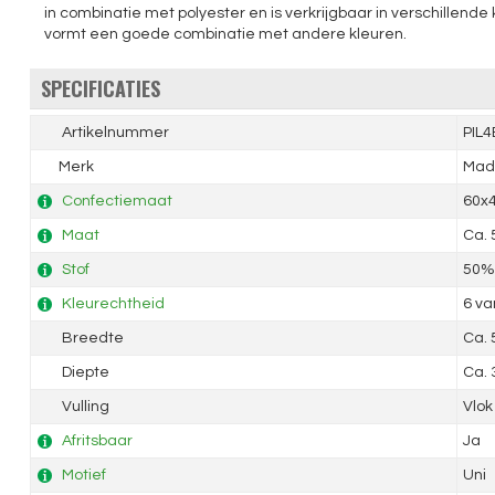
in combinatie met polyester en is verkrijgbaar in verschillende
vormt een goede combinatie met andere kleuren.
SPECIFICATIES
Artikelnummer
PIL
Merk
Mad
Confectiemaat
60x
Maat
Ca.
Stof
50% 
Kleurechtheid
6 va
Breedte
Ca.
Diepte
Ca.
Vulling
Vlok
Afritsbaar
Ja
Motief
Uni