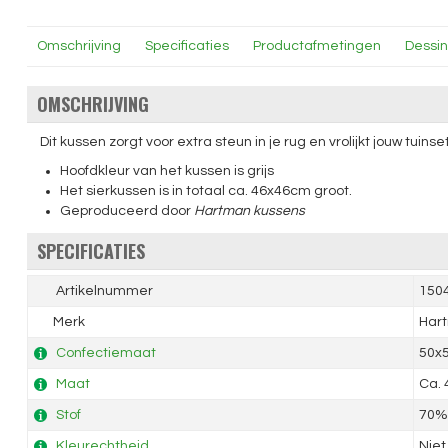
Omschrijving
Specificaties
Productafmetingen
Dessi
OMSCHRIJVING
Dit kussen zorgt voor extra steun in je rug en vrolijkt jouw tuinset
Hoofdkleur van het kussen is grijs
Het sierkussen is in totaal ca. 46x46cm groot.
Geproduceerd door
Hartman kussens
SPECIFICATIES
Artikelnummer
150
Merk
Har
Confectiemaat
50x
Maat
Ca.
Stof
70% 
Kleurechtheid
Niet