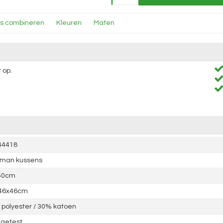
ns combineren
Kleuren
Maten
 op.
44418
tman kussens
50cm
 46x46cm
polyester / 30% katoen
 getest