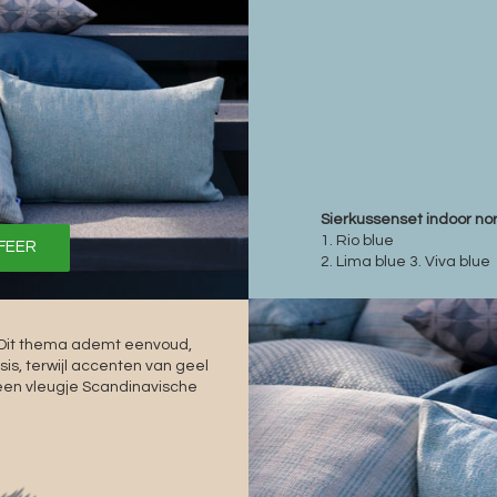
Sierkussenset indoor nor
1. Rio blue
SFEER
2. Lima blue 3. Viva blue
? Dit thema ademt eenvoud,
is, terwijl accenten van geel
en vleugje Scandinavische