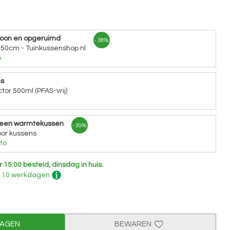
hoon en opgeruimd
- 38%
x50cm - Tuinkussenshop.nl
o
ns
tor 500ml (PFAS-vrij)
 een warmtekussen
- 30%
or kussens
fo
r 15:00 besteld, dinsdag in huis.
 - 10 werkdagen
WAGEN
BEWAREN