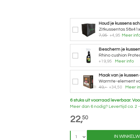
Houd je kussens sc
Zitkussentas 58x41
7,95
+4,95
Meer inf
Bescherm je kusse
Rhino cushion Protec
+19,95
Meer info
Maak van je kussen
Warmte-element vo
49,-
+34,50
Meer in
6 stuks uit voorraad leverbaar.
Voo
Meer dan 6 nodig?
Levertijd
ca. 2
22,
50
IN WINKEL