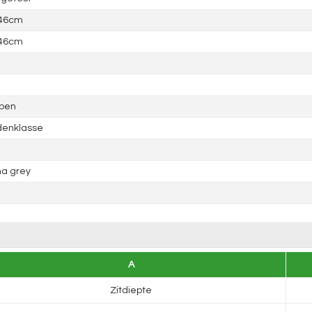
 46cm
 46cm
epen
denklasse
a grey
A
Zitdiepte