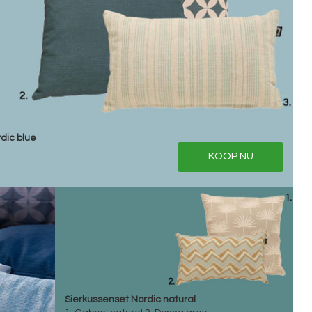
dic blue
KOOP NU
Sierkussenset Nordic natural