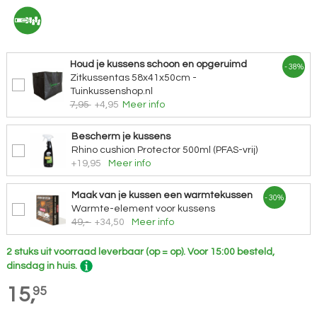
Houd je kussens schoon en opgeruimd
- 38%
Zitkussentas 58x41x50cm -
Tuinkussenshop.nl
7,95
+4,95
Meer info
Bescherm je kussens
Rhino cushion Protector 500ml (PFAS-vrij)
+19,95
Meer info
Maak van je kussen een warmtekussen
- 30%
Warmte-element voor kussens
49,-
+34,50
Meer info
2 stuks uit voorraad leverbaar (op = op).
Voor 15:00 besteld,
dinsdag in huis.
15,
95