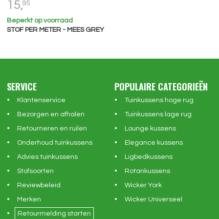
15,
95
Beperkt op voorraad
STOF PER METER - MEES GREY
SERVICE
POPULAIRE CATEGORIEËN
Klantenservice
Tuinkussens hoge rug
Bezorgen en afhalen
Tuinkussens lage rug
Retourneren en ruilen
Lounge kussens
Onderhoud tuinkussens
Elegance kussens
Advies tuinkussens
Ligbedkussens
Stofsoorten
Rotankussens
Reviewbeleid
Wicker York
Merken
Wicker Universeel
Retourmelding starten