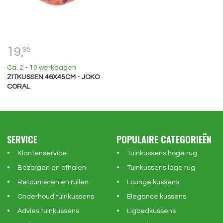
19,
95
Ca. 2 - 10 werkdagen
ZITKUSSEN 46X45CM - JOKO
CORAL
SERVICE
POPULAIRE CATEGORIEËN
Klantenservice
Tuinkussens hoge rug
Bezorgen en afhalen
Tuinkussens lage rug
Retourneren en ruilen
Lounge kussens
Onderhoud tuinkussens
Elegance kussens
Advies tuinkussens
Ligbedkussens