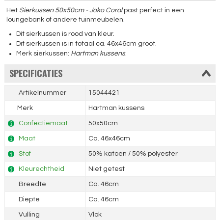
Het
Sierkussen 50x50cm - Joko Coral
past perfect in een
loungebank of andere tuinmeubelen.
Dit sierkussen is rood van kleur.
Dit sierkussen is in totaal ca. 46x46cm groot.
Merk sierkussen:
Hartman kussens
.
SPECIFICATIES
Artikelnummer
15044421
Merk
Hartman kussens
Confectiemaat
50x50cm
Maat
Ca. 46x46cm
Stof
50% katoen / 50% polyester
Kleurechtheid
Niet getest
Breedte
Ca. 46cm
Diepte
Ca. 46cm
Vulling
Vlok