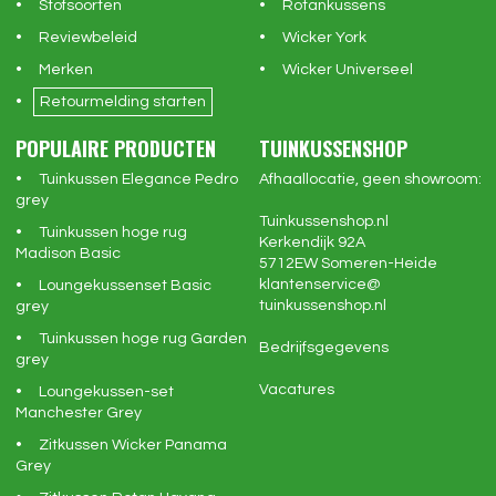
Stofsoorten
Rotankussens
Reviewbeleid
Wicker York
Merken
Wicker Universeel
Retourmelding starten
POPULAIRE PRODUCTEN
TUINKUSSENSHOP
Tuinkussen Elegance Pedro
Afhaallocatie, geen showroom:
grey
Tuinkussenshop.nl
Tuinkussen hoge rug
Kerkendijk 92A
Madison Basic
5712EW
Someren-Heide
klantenservice@
Loungekussenset Basic
tuinkussenshop.nl
grey
Tuinkussen hoge rug Garden
Bedrijfsgegevens
grey
Vacatures
Loungekussen-set
Manchester Grey
Zitkussen Wicker Panama
Grey