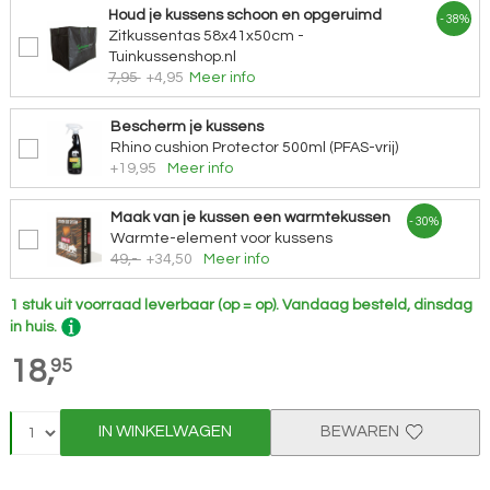
Houd je kussens schoon en opgeruimd
- 38%
Zitkussentas 58x41x50cm -
Tuinkussenshop.nl
7,95
+4,95
Meer info
Bescherm je kussens
Rhino cushion Protector 500ml (PFAS-vrij)
+19,95
Meer info
Maak van je kussen een warmtekussen
- 30%
Warmte-element voor kussens
49,-
+34,50
Meer info
1 stuk uit voorraad leverbaar (op = op).
Vandaag besteld, dinsdag
in huis.
18,
95
IN WINKELWAGEN
BEWAREN