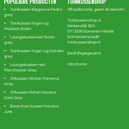
POPULAIRE PRODUCTEN
TUINKUSSENSHOP
Tuinkussen Elegance Pedro
Afhaallocatie, geen showroom:
grey
Tuinkussenshop.nl
Tuinkussen hoge rug
Kerkendijk 92A
Madison Basic
5712EW
Someren-Heide
klantenservice@
Loungekussenset Basic
tuinkussenshop.nl
grey
Tuinkussen hoge rug Garden
Bedrijfsgegevens
grey
Vacatures
Loungekussen-set
Manchester Grey
Zitkussen Wicker Panama
Grey
Zitkussen Rotan Havana
Dark Grey
Bearchair kussen Havana
Jute