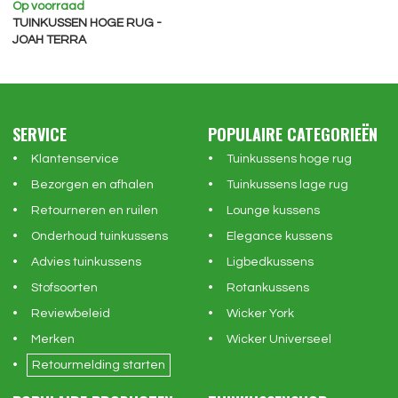
Op voorraad
TUINKUSSEN HOGE RUG -
JOAH TERRA
SERVICE
POPULAIRE CATEGORIEËN
Klantenservice
Tuinkussens hoge rug
Bezorgen en afhalen
Tuinkussens lage rug
Retourneren en ruilen
Lounge kussens
Onderhoud tuinkussens
Elegance kussens
Advies tuinkussens
Ligbedkussens
Stofsoorten
Rotankussens
Reviewbeleid
Wicker York
Merken
Wicker Universeel
Retourmelding starten