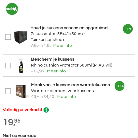
Houd je kussens schoon en opgeruimd
- 38%
Zitkussentas 58x41x50cm -
Tuinkussenshop.nl
7,95
+4,95
Meer info
Bescherm je kussens
Rhino cushion Protector 500ml (PFAS-vrij)
+19,95
Meer info
Maak van je kussen een warmtekussen
- 30%
Warmte-element voor kussens
49,-
+34,50
Meer info
Volledig uitverkocht
19,
95
Niet op voorraad