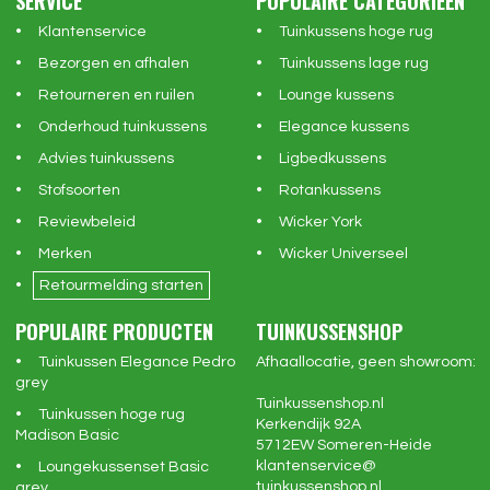
SERVICE
POPULAIRE CATEGORIEËN
Klantenservice
Tuinkussens hoge rug
Bezorgen en afhalen
Tuinkussens lage rug
Retourneren en ruilen
Lounge kussens
Onderhoud tuinkussens
Elegance kussens
Advies tuinkussens
Ligbedkussens
Stofsoorten
Rotankussens
Reviewbeleid
Wicker York
Merken
Wicker Universeel
Retourmelding starten
POPULAIRE PRODUCTEN
TUINKUSSENSHOP
Tuinkussen Elegance Pedro
Afhaallocatie, geen showroom:
grey
Tuinkussenshop.nl
Tuinkussen hoge rug
Kerkendijk 92A
Madison Basic
5712EW
Someren-Heide
klantenservice@
Loungekussenset Basic
tuinkussenshop.nl
grey