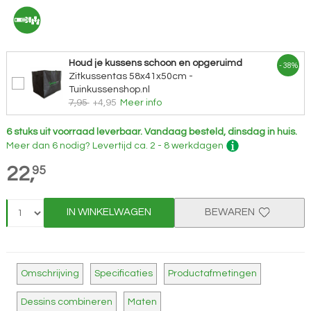
Houd je kussens schoon en opgeruimd
- 38%
Zitkussentas 58x41x50cm -
Tuinkussenshop.nl
7,95
+4,95
Meer info
6 stuks uit voorraad leverbaar.
Vandaag besteld, dinsdag in huis.
Meer dan 6 nodig?
Levertijd
ca. 2 - 8 werkdagen
22,
95
IN WINKELWAGEN
BEWAREN
Omschrijving
Specificaties
Productafmetingen
Dessins combineren
Maten