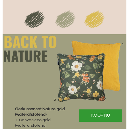
Sierkussenset Nature gold
(waterafstotend)
KOOP NU
1. Canvas eco gold
(waterafstotend)