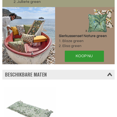
2. Julliete green
Sierkussenset Nature green
1. Blaze green
2. Elisa green
KOOP NU
BESCHIKBARE MATEN