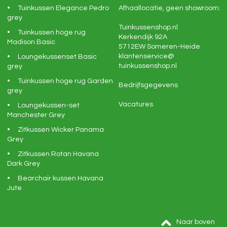
Tuinkussen Elegance Pedro
Afhaallocatie, geen showroom:
grey
Tuinkussenshop.nl
Tuinkussen hoge rug
Kerkendijk 92A
Madison Basic
5712EW
Someren-Heide
klantenservice@
Loungekussenset Basic
tuinkussenshop.nl
grey
Tuinkussen hoge rug Garden
Bedrijfsgegevens
grey
Vacatures
Loungekussen-set
Manchester Grey
Zitkussen Wicker Panama
Grey
Zitkussen Rotan Havana
Dark Grey
Bearchair kussen Havana
Jute
Naar boven