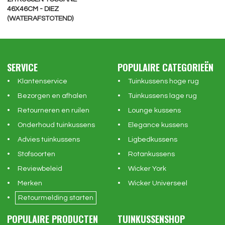
46X46CM - DIEZ
(WATERAFSTOTEND)
SERVICE
POPULAIRE CATEGORIEËN
Klantenservice
Tuinkussens hoge rug
Bezorgen en afhalen
Tuinkussens lage rug
Retourneren en ruilen
Lounge kussens
Onderhoud tuinkussens
Elegance kussens
Advies tuinkussens
Ligbedkussens
Stofsoorten
Rotankussens
Reviewbeleid
Wicker York
Merken
Wicker Universeel
Retourmelding starten
POPULAIRE PRODUCTEN
TUINKUSSENSHOP