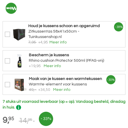
Houd je kussens schoon en opgeruimd
- 38%
Zitkussentas 58x41x50cm -
Tuinkussenshop.nl
7,95
+4,95
Meer info
Bescherm je kussens
Rhino cushion Protector 500ml (PFAS-vrij)
+19,95
Meer info
Maak van je kussen een warmtekussen
- 30%
Warmte-element voor kussens
49,-
+34,50
Meer info
7 stuks uit voorraad leverbaar (op = op).
Vandaag besteld, dinsdag
in huis.
9,
95
- 33%
14,
95