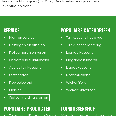
kunnen licht afwijken (ca. 2cm). De afmetingen zijn inclusief
eventuele volant.
SERVICE
POPULAIRE CATEGORIEËN
Klantenservice
Tuinkussens hoge rug
Bezorgen en afhalen
Tuinkussens lage rug
Retourneren en ruilen
Lounge kussens
Onderhoud tuinkussens
Elegance kussens
Advies tuinkussens
Ligbedkussens
Stofsoorten
Rotankussens
Reviewbeleid
Wicker York
Merken
Wicker Universeel
Retourmelding starten
POPULAIRE PRODUCTEN
TUINKUSSENSHOP
Tuinkussen Elegance Pedro
Afhaallocatie, geen showroom: