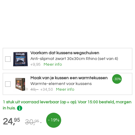
Voorkom dat kussens wegschuiven
Anti-slipmat zwart 30x30cm Rhino (set van 4)
+9,95
Meer info
Maak van je kussen een warmtekussen
- 30%
Warmte-element voor kussens
49,-
+34,50
Meer info
1 stuk uit voorraad leverbaar (op = op).
Voor 15:00 besteld, morgen
in huis.
24,
95
- 19%
30,
95