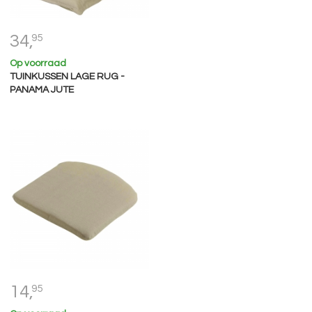
34,
95
Op voorraad
TUINKUSSEN LAGE RUG -
PANAMA JUTE
14,
95