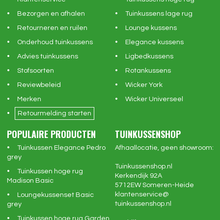
Bezorgen en afhalen
Tuinkussens lage rug
Retourneren en ruilen
Lounge kussens
Onderhoud tuinkussens
Elegance kussens
Advies tuinkussens
Ligbedkussens
Stofsoorten
Rotankussens
Reviewbeleid
Wicker York
Merken
Wicker Universeel
Retourmelding starten
POPULAIRE PRODUCTEN
TUINKUSSENSHOP
Tuinkussen Elegance Pedro
Afhaallocatie, geen showroom:
grey
Tuinkussenshop.nl
Tuinkussen hoge rug
Kerkendijk 92A
Madison Basic
5712EW
Someren-Heide
klantenservice@
Loungekussenset Basic
tuinkussenshop.nl
grey
Tuinkussen hoge rug Garden