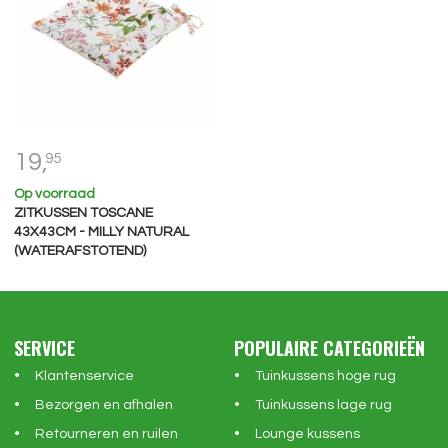
19,
95
Op voorraad
ZITKUSSEN TOSCANE
43X43CM - MILLY NATURAL
(WATERAFSTOTEND)
SERVICE
POPULAIRE CATEGORIEËN
Klantenservice
Tuinkussens hoge rug
Bezorgen en afhalen
Tuinkussens lage rug
Retourneren en ruilen
Lounge kussens