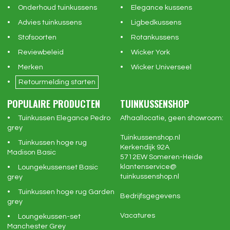
Onderhoud tuinkussens
Elegance kussens
Advies tuinkussens
Ligbedkussens
Stofsoorten
Rotankussens
Reviewbeleid
Wicker York
Merken
Wicker Universeel
Retourmelding starten
POPULAIRE PRODUCTEN
TUINKUSSENSHOP
Tuinkussen Elegance Pedro
Afhaallocatie, geen showroom:
grey
Tuinkussenshop.nl
Tuinkussen hoge rug
Kerkendijk 92A
Madison Basic
5712EW
Someren-Heide
klantenservice@
Loungekussenset Basic
tuinkussenshop.nl
grey
Tuinkussen hoge rug Garden
Bedrijfsgegevens
grey
Vacatures
Loungekussen-set
Manchester Grey