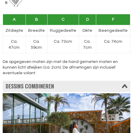
A
B
C
D
F
Zitdiepte
Breedte
Ruggedeelte
Dikte
Beengedeelte
Ca.
Ca.
Ca. 73cm
Ca.
Ca. 74cm
47cm
59cm
7cm
De opgegeven maten zijn met de hand gemeten maten en
kunnen licht afwijken (ca. 2cm). De afmetingen zijn inclusief
eventuele volant.
DESSINS COMBINEREN