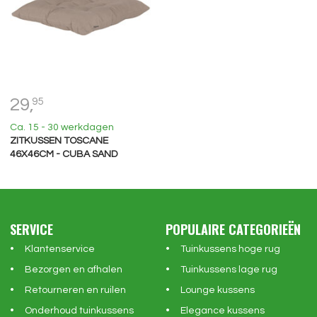
29,
95
Ca. 15 - 30 werkdagen
ZITKUSSEN TOSCANE
46X46CM - CUBA SAND
SERVICE
POPULAIRE CATEGORIEËN
Klantenservice
Tuinkussens hoge rug
Bezorgen en afhalen
Tuinkussens lage rug
Retourneren en ruilen
Lounge kussens
Onderhoud tuinkussens
Elegance kussens