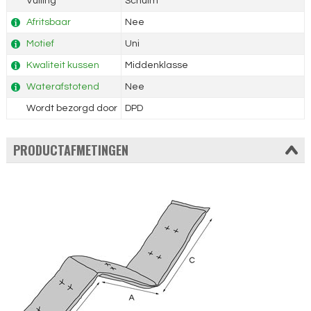
Vulling
Schuim
Afritsbaar
Nee
Motief
Uni
Kwaliteit kussen
Middenklasse
Waterafstotend
Nee
Wordt bezorgd door
DPD
PRODUCTAFMETINGEN