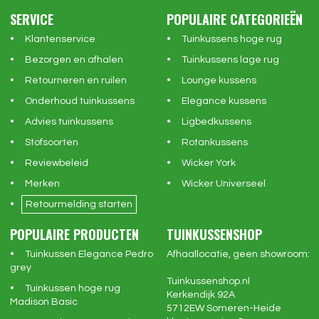
SERVICE
POPULAIRE CATEGORIEËN
Klantenservice
Tuinkussens hoge rug
Bezorgen en afhalen
Tuinkussens lage rug
Retourneren en ruilen
Lounge kussens
Onderhoud tuinkussens
Elegance kussens
Advies tuinkussens
Ligbedkussens
Stofsoorten
Rotankussens
Reviewbeleid
Wicker York
Merken
Wicker Universeel
Retourmelding starten
POPULAIRE PRODUCTEN
TUINKUSSENSHOP
Tuinkussen Elegance Pedro
Afhaallocatie, geen showroom:
grey
Tuinkussenshop.nl
Tuinkussen hoge rug
Kerkendijk 92A
Madison Basic
5712EW
Someren-Heide