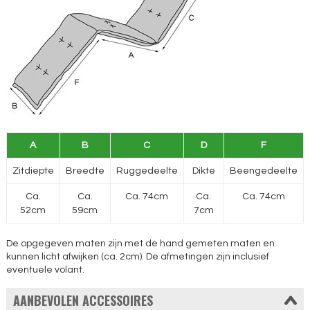
A
B
C
D
F
Zitdiepte
Breedte
Ruggedeelte
Dikte
Beengedeelte
Ca.
Ca.
Ca. 74cm
Ca.
Ca. 74cm
52cm
59cm
7cm
De opgegeven maten zijn met de hand gemeten maten en
kunnen licht afwijken (ca. 2cm). De afmetingen zijn inclusief
eventuele volant.
AANBEVOLEN ACCESSOIRES