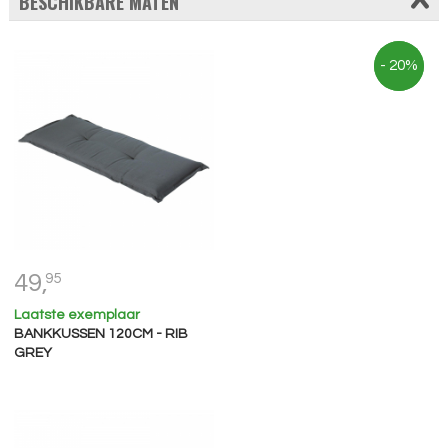
BESCHIKBARE MATEN
- 17%
- 20%
49,
95
Laatste exemplaar
BANKKUSSEN 120CM - RIB
GREY