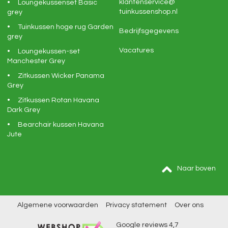
klantenservice@
Loungekussenset Basic
tuinkussenshop.nl
grey
Tuinkussen hoge rug Garden
Bedrijfsgegevens
grey
Vacatures
Loungekussen-set
Manchester Grey
Zitkussen Wicker Panama
Grey
Zitkussen Rotan Havana
Dark Grey
Bearchair kussen Havana
Jute
Naar boven
Algemene voorwaarden
Privacy statement
Over ons
Google reviews
4,7