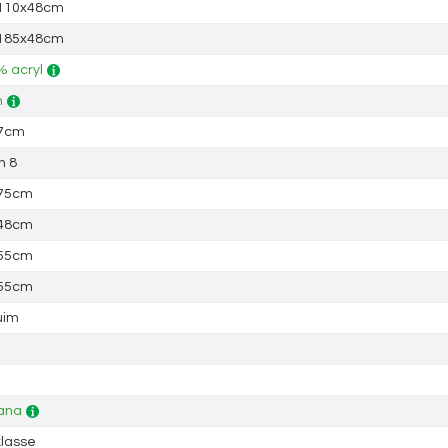
 110x48cm
 185x48cm
 acryl
n
 7cm
n 8
 75cm
 48cm
 55cm
 55cm
uim
ana
lasse