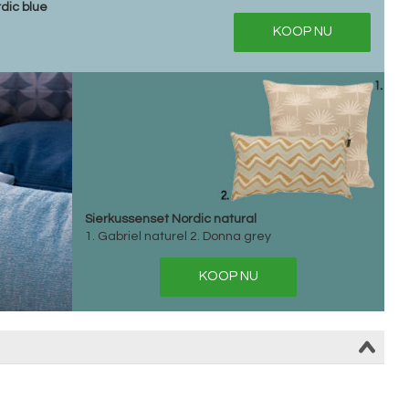
dic blue
KOOP NU
Sierkussenset Nordic natural
1. Gabriel naturel 2. Donna grey
KOOP NU