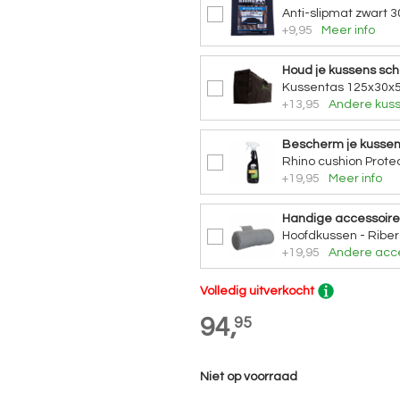
Anti-slipmat zwart 3
+9,95
Meer info
Houd je kussens sc
Kussentas 125x30x5
+13,95
Andere kuss
Bescherm je kusse
Rhino cushion Protec
+19,95
Meer info
Handige accessoire
Hoofdkussen - Riber
+19,95
Andere acce
Volledig uitverkocht
94,
95
Niet op voorraad