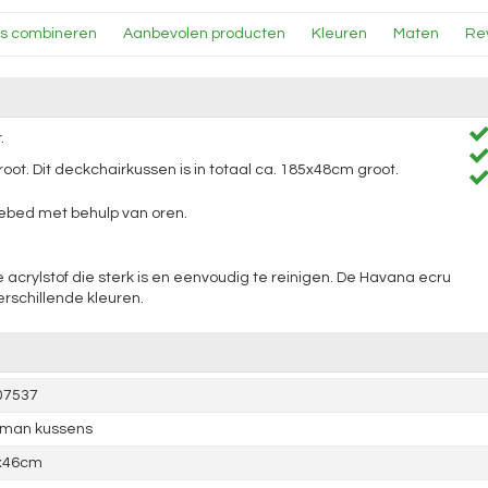
ns combineren
Aanbevolen producten
Kleuren
Maten
Rev
.
ot. Dit deckchairkussen is in totaal ca. 185x48cm groot.
ebed met behulp van oren.
acrylstof die sterk is en eenvoudig te reinigen. De Havana ecru
verschillende kleuren.
07537
tman kussens
x46cm