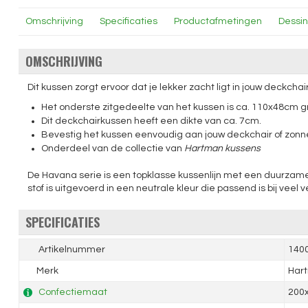
Omschrijving
Specificaties
Productafmetingen
Dessi
OMSCHRIJVING
Dit kussen zorgt ervoor dat je lekker zacht ligt in jouw deckchair
Het onderste zitgedeelte van het kussen is ca. 110x48cm gro
Dit deckchairkussen heeft een dikte van ca. 7cm.
Bevestig het kussen eenvoudig aan jouw deckchair of zonn
Onderdeel van de collectie van
Hartman kussens
De Havana serie is een topklasse kussenlijn met een duurzame 
stof is uitgevoerd in een neutrale kleur die passend is bij veel 
SPECIFICATIES
Artikelnummer
140
Merk
Har
Confectiemaat
200