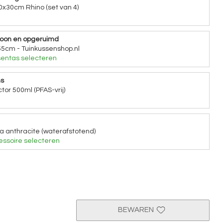
0x30cm Rhino (set van 4)
hoon en opgeruimd
5cm - Tuinkussenshop.nl
entas selecteren
ns
tor 500ml (PFAS-vrij)
a anthracite (waterafstotend)
ssoire selecteren
BEWAREN