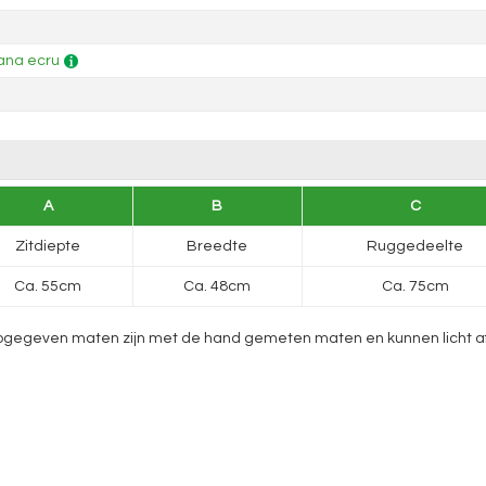
ana ecru
A
B
C
Zitdiepte
Breedte
Ruggedeelte
Ca. 55cm
Ca. 48cm
Ca. 75cm
gegeven maten zijn met de hand gemeten maten en kunnen licht afwij