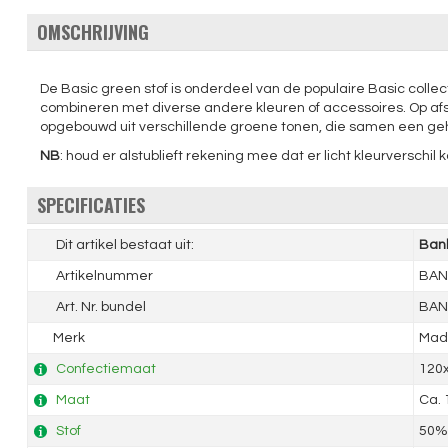
OMSCHRIJVING
De Basic green stof is onderdeel van de populaire Basic collec
combineren met diverse andere kleuren of accessoires. Op afstand
opgebouwd uit verschillende groene tonen, die samen een geh
NB
: houd er alstublieft rekening mee dat er licht kleurversch
SPECIFICATIES
Dit artikel bestaat uit:
Bank
Artikelnummer
BAN
Art. Nr. bundel
BAN
Merk
Mad
Confectiemaat
120
Maat
Ca.
Stof
50% 