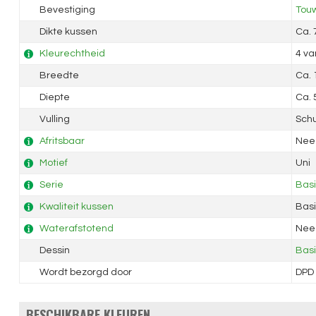
Bevestiging
Touw
Dikte kussen
Ca.
Kleurechtheid
4 va
Breedte
Ca.
Diepte
Ca.
Vulling
Sch
Afritsbaar
Nee
Motief
Uni
Serie
Bas
Kwaliteit kussen
Basi
Waterafstotend
Nee
Dessin
Basi
Wordt bezorgd door
DPD
BESCHIKBARE KLEUREN