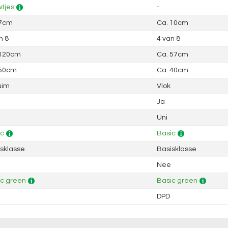
tjes
-
 7cm
Ca. 10cm
n 8
4 van 8
 120cm
Ca. 57cm
 50cm
Ca. 40cm
uim
Vlok
Ja
Uni
ic
Basic
sklasse
Basisklasse
Nee
c green
Basic green
DPD