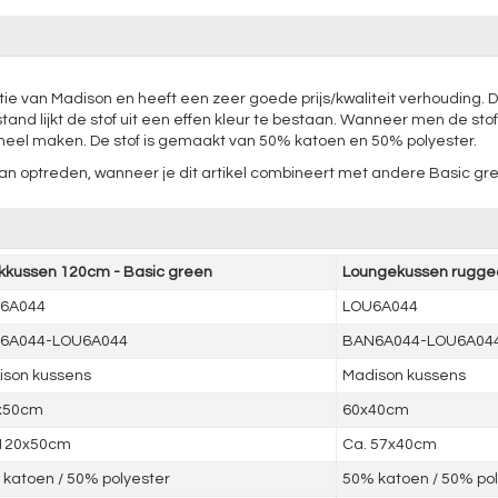
tie van Madison en heeft een zeer goede prijs/kwaliteit verhouding. D
 lijkt de stof uit een effen kleur te bestaan. Wanneer men de stof van
eel maken. De stof is gemaakt van 50% katoen en 50% polyester.
il kan optreden, wanneer je dit artikel combineert met andere Basic gr
kussen 120cm - Basic green
Loungekussen rugged
6A044
LOU6A044
6A044-LOU6A044
BAN6A044-LOU6A04
ison kussens
Madison kussens
x50cm
60x40cm
 120x50cm
Ca. 57x40cm
katoen / 50% polyester
50% katoen / 50% pol