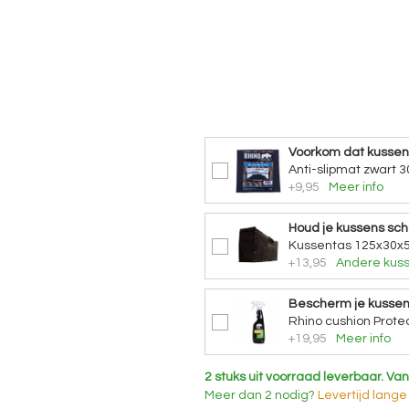
Voorkom dat kusse
Anti-slipmat zwart 3
+9,95
Meer info
Houd je kussens sc
Kussentas 125x30x5
+13,95
Andere kuss
Bescherm je kusse
Rhino cushion Protec
+19,95
Meer info
2 stuks uit voorraad leverbaar.
Van
Meer dan 2 nodig?
Levertijd
lange