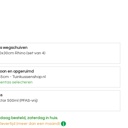
ns wegschuiven
0x30cm Rhino (set van 4)
hoon en opgeruimd
5cm - Tuinkussenshop.nl
entas selecteren
ns
tor 500ml (PFAS-vrij)
daag besteld, zaterdag in huis.
 levertijd (meer dan een maand)