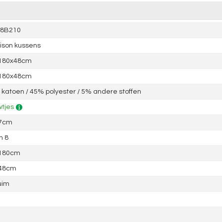
8B210
ison kussens
 180x48cm
 180x48cm
katoen / 45% polyester / 5% andere stoffen
tjes
 7cm
n 8
 180cm
 48cm
uim