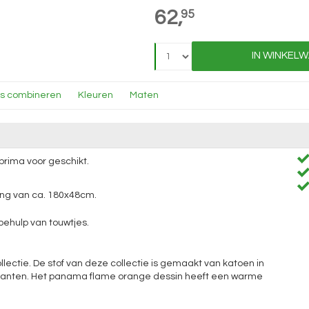
62,
95
IN WINKEL
ns combineren
Kleuren
Maten
prima voor geschikt.
ng van ca. 180x48cm.
ehulp van touwtjes.
llectie. De stof van deze collectie is gemaakt van katoen in
varianten. Het panama flame orange dessin heeft een warme