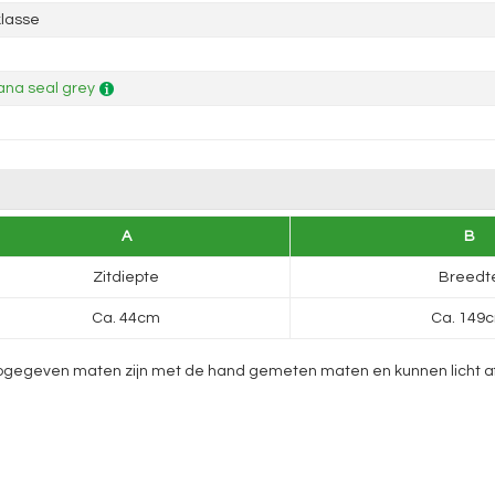
lasse
na seal grey
A
B
Zitdiepte
Breedt
Ca. 44cm
Ca. 149
gegeven maten zijn met de hand gemeten maten en kunnen licht afwij