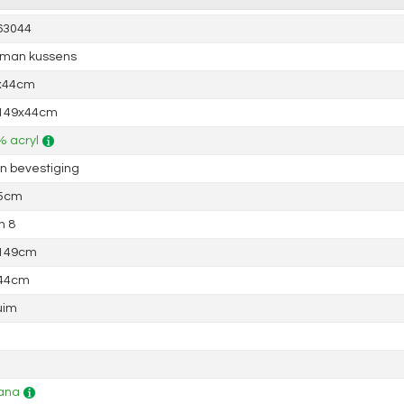
63044
tman kussens
x44cm
 149x44cm
 acryl
 bevestiging
 5cm
n 8
 149cm
 44cm
uim
ana