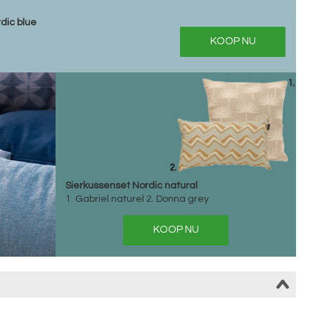
dic blue
KOOP NU
Sierkussenset Nordic natural
1. Gabriel naturel 2. Donna grey
KOOP NU