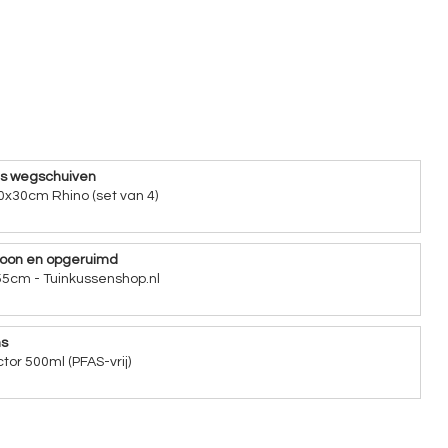
ns wegschuiven
0x30cm Rhino (set van 4)
hoon en opgeruimd
5cm - Tuinkussenshop.nl
ns
tor 500ml (PFAS-vrij)