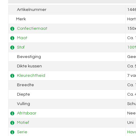
Artikelnummer
144
Merk
Har
Confectiemaat
150
Maat
Ca.
Stof
100%
Bevestiging
Geen
Dikte kussen
Ca.
Kleurechtheid
7 va
Breedte
Ca.
Diepte
Ca.
Vulling
Sch
Afritsbaar
Nee
Motief
Uni
Serie
Hav