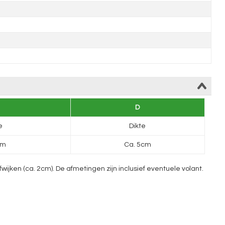
D
e
Dikte
cm
Ca. 5cm
ken (ca. 2cm). De afmetingen zijn inclusief eventuele volant.