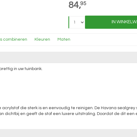
84,
95
IN WINKEL
ns combineren
Kleuren
Maten
rettig in uw tuinbank.
acrylstof die sterk is en eenvoudig te reinigen. De Havana sealgrey 
an dichtbij en geeft de stof een luxere uitstraling. Doordat de dit een