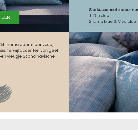
Sierkussenset indoor nor
1. Rio blue
SFEER
2. Lima blue 3. Viva blue
? Dit thema ademt eenvoud,
is, terwijl accenten van geel
en vleugje Scandinavische