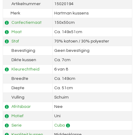
Artikelnummer
15020194
Merk
Hartman kussens
Confectiemaat
150x50cm
Maat
Ca. 149x51cm
Stof
70% katoen / 30% polyester
Bevestiging
Geen bevestiging
Dikte kussen
Ca. 7cm
Kleurechtheid
6 van 8
Breedte
Ca. 149cm
Diepte
Ca. 51cm
Vulling
Schuim
Afritsbaar
Nee
Motief
Uni
Serie
Cuba
Kwaliteit kussen
Middenklasse