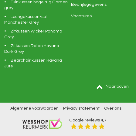
Tuinkussen hoge rug Garden
Bedrijfsgegevens
grey
Vacatures
Loungekussen-set
Manchester Grey
Zitkussen Wicker Panama
Grey
Zitkussen Rotan Havana
Dark Grey
Bearchair kussen Havana
Jute
Naar boven
Algemene voorwaarden
Privacy statement
Over ons
Google reviews
4,7