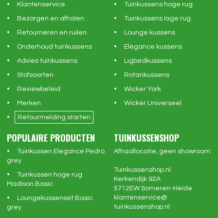
Klantenservice
Tuinkussens hoge rug
Bezorgen en afhalen
Tuinkussens lage rug
Retourneren en ruilen
Lounge kussens
Onderhoud tuinkussens
Elegance kussens
Advies tuinkussens
Ligbedkussens
Stofsoorten
Rotankussens
Reviewbeleid
Wicker York
Merken
Wicker Universeel
Retourmelding starten
POPULAIRE PRODUCTEN
TUINKUSSENSHOP
Tuinkussen Elegance Pedro
Afhaallocatie, geen showroom:
grey
Tuinkussenshop.nl
Tuinkussen hoge rug
Kerkendijk 92A
Madison Basic
5712EW
Someren-Heide
klantenservice@
Loungekussenset Basic
tuinkussenshop.nl
grey