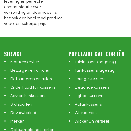
levering en perfecte
communicatie over
verzending en daarnaast is
het ook een heel mooi product
voor een scherpe prijs.
SERVICE
POPULAIRE CATEGORIEËN
Klantenservice
Tuinkussens hoge rug
Bezorgen en afhalen
Tuinkussens lage rug
Retourneren en ruilen
Lounge kussens
Onderhoud tuinkussens
Elegance kussens
Advies tuinkussens
Ligbedkussens
Stofsoorten
Rotankussens
Reviewbeleid
Wicker York
Merken
Wicker Universeel
Retourmelding starten