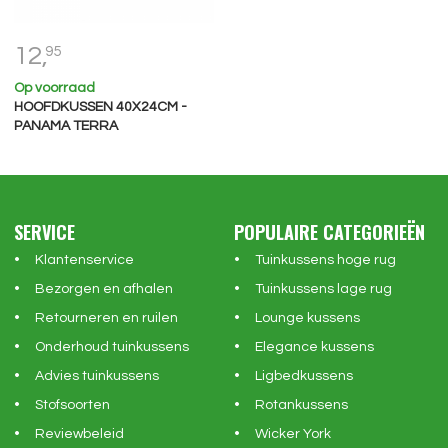
12,
95
Op voorraad
HOOFDKUSSEN 40X24CM -
PANAMA TERRA
SERVICE
POPULAIRE CATEGORIEËN
Klantenservice
Tuinkussens hoge rug
Bezorgen en afhalen
Tuinkussens lage rug
Retourneren en ruilen
Lounge kussens
Onderhoud tuinkussens
Elegance kussens
Advies tuinkussens
Ligbedkussens
Stofsoorten
Rotankussens
Reviewbeleid
Wicker York