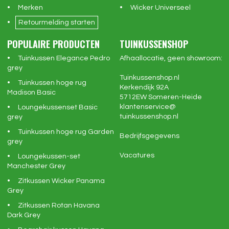
Merken
Wicker Universeel
Retourmelding starten
POPULAIRE PRODUCTEN
TUINKUSSENSHOP
Tuinkussen Elegance Pedro
Afhaallocatie, geen showroom:
grey
Tuinkussenshop.nl
Tuinkussen hoge rug
Kerkendijk 92A
Madison Basic
5712EW
Someren-Heide
klantenservice@
Loungekussenset Basic
tuinkussenshop.nl
grey
Tuinkussen hoge rug Garden
Bedrijfsgegevens
grey
Vacatures
Loungekussen-set
Manchester Grey
Zitkussen Wicker Panama
Grey
Zitkussen Rotan Havana
Dark Grey