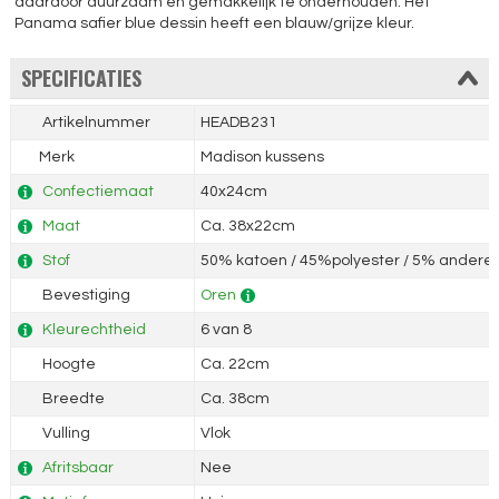
daardoor duurzaam en gemakkelijk te onderhouden. Het
Panama safier blue dessin heeft een blauw/grijze kleur.
SPECIFICATIES
Artikelnummer
HEADB231
Merk
Madison kussens
Confectiemaat
40x24cm
Maat
Ca. 38x22cm
Stof
50% katoen / 45%polyester / 5% andere 
Bevestiging
Oren
Kleurechtheid
6 van 8
Hoogte
Ca. 22cm
Breedte
Ca. 38cm
Vulling
Vlok
Afritsbaar
Nee