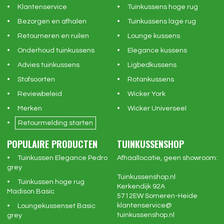
Klantenservice
Tuinkussens hoge rug
Bezorgen en afhalen
Tuinkussens lage rug
Retourneren en ruilen
Lounge kussens
Onderhoud tuinkussens
Elegance kussens
Advies tuinkussens
Ligbedkussens
Stofsoorten
Rotankussens
Reviewbeleid
Wicker York
Merken
Wicker Universeel
Retourmelding starten
POPULAIRE PRODUCTEN
TUINKUSSENSHOP
Tuinkussen Elegance Pedro
Afhaallocatie, geen showroom:
grey
Tuinkussenshop.nl
Tuinkussen hoge rug
Kerkendijk 92A
Madison Basic
5712EW
Someren-Heide
klantenservice@
Loungekussenset Basic
tuinkussenshop.nl
grey