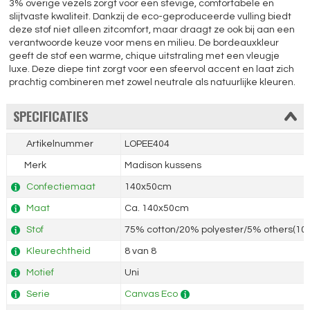
3% overige vezels zorgt voor een stevige, comfortabele en
slijtvaste kwaliteit. Dankzij de eco-geproduceerde vulling biedt
deze stof niet alleen zitcomfort, maar draagt ze ook bij aan een
verantwoorde keuze voor mens en milieu. De bordeauxkleur
geeft de stof een warme, chique uitstraling met een vleugje
luxe. Deze diepe tint zorgt voor een sfeervol accent en laat zich
prachtig combineren met zowel neutrale als natuurlijke kleuren.
SPECIFICATIES
Artikelnummer
LOPEE404
Merk
Madison kussens
Confectiemaat
140x50cm
Maat
Ca. 140x50cm
Stof
75% cotton/20% polyester/5% others(100
Kleurechtheid
8 van 8
Motief
Uni
Serie
Canvas Eco